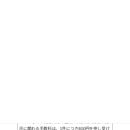
外部委託は行いません。
５．個人情報を提供することの任意性について
当社に個人情報をお預かりすることは任意で
す。ただし、お預かりできなかった場合には
上記１項の利用目的を果たすことができない
場合があります。
６．個人情報に関する苦情・開示等について
当社が保有する開示対象個人情報の取扱いに
関する苦情及び開示等
（利用目的の通知、開示、訂正・追加又は削
除、利用又は第三者への提供の停止・消去）の申
し出は
上記２項の個人情報保護管理者までご連絡下
さい。
苦情及び開示等の請求手続きについて説明を
させていただきます。
なお、利用目的の通知、及び個人情報の開
示に関わる手数料は、1件につき800円を申し受け