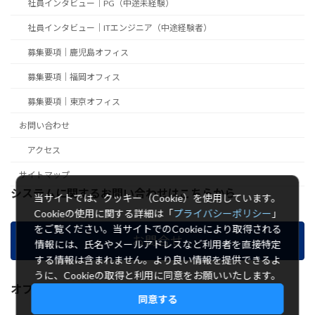
社員インタビュー｜PG（中途未経験）
社員インタビュー｜ITエンジニア（中途経験者）
募集要項｜鹿児島オフィス
募集要項｜福岡オフィス
募集要項｜東京オフィス
お問い合わせ
アクセス
サイトマップ
システムに関するお問い合わせはこちらから
当サイトでは、クッキー（Cookie）を使用しています。
Cookieの使用に関する詳細は「
プライバシーポリシー
」
をご覧ください。当サイトでのCookieにより取得される
お問合せ
情報には、氏名やメールアドレスなど利用者を直接特定
する情報は含まれません。より良い情報を提供できるよ
うに、Cookieの取得と利用に同意をお願いいたします。
オフィス別採用情報はこちら
同意する